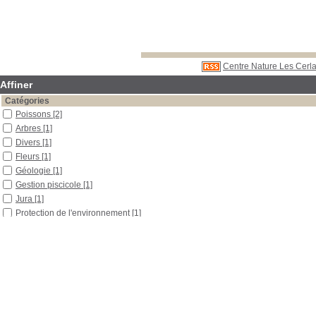
Centre Nature Les Cerla
Affiner
Catégories
Poissons
[2]
Arbres
[1]
Divers
[1]
Fleurs
[1]
Géologie
[1]
Gestion piscicole
[1]
Jura
[1]
Protection de l'environnement
[1]
Qualité des cours d'eau
[1]
Station d'épuration
[1]
Localisation
Libre accès
[7]
Section
Boîtes et classeurs
[3]
Documentaires
[2]