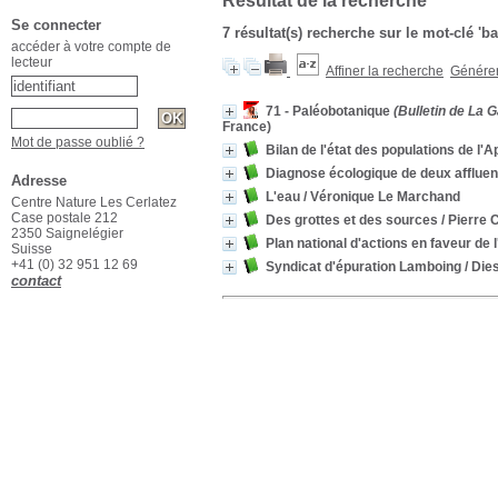
Résultat de la recherche
Se connecter
7 résultat(s) recherche sur le mot-clé 'b
accéder à votre compte de
lecteur
Affiner la recherche
Générer 
71 - Paléobotanique
(Bulletin de La 
France)
Mot de passe oublié ?
Bilan de l'état des populations de l'
Diagnose écologique de deux affluen
Adresse
L'eau
/ Véronique Le Marchand
Centre Nature Les Cerlatez
Case postale 212
Des grottes et des sources
/ Pierre
2350 Saignelégier
Plan national d'actions en faveur d
Suisse
+41 (0) 32 951 12 69
Syndicat d'épuration Lamboing / Die
contact