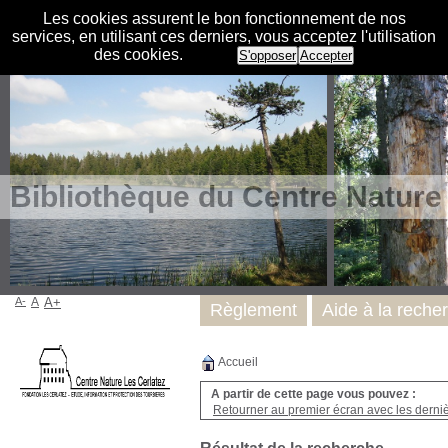
Les cookies assurent le bon fonctionnement de nos
services, en utilisant ces derniers, vous acceptez l'utilisation
des cookies.
S'opposer
Accepter
Bibliothèque du Centre Nature
A-
A
A+
Règlement
Aide à la reche
Accueil
A partir de cette page vous pouvez :
Retourner au premier écran avec les dernièr