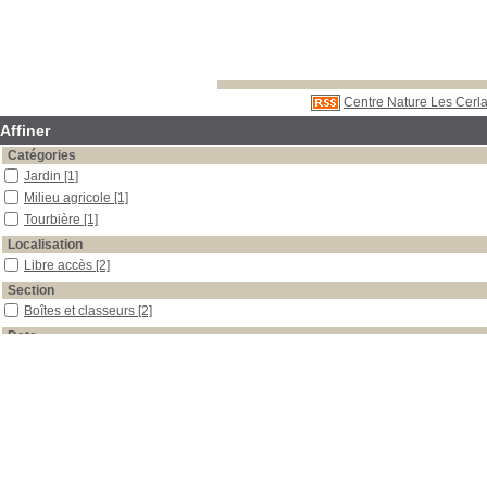
Centre Nature Les Cerla
Affiner
Catégories
Jardin
[1]
Milieu agricole
[1]
Tourbière
[1]
Localisation
Libre accès
[2]
Section
Boîtes et classeurs
[2]
Date
1996
[1]
0
[1]
Auteur
Adriaens
[1]
Krähenbühl
[1]