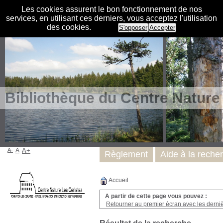
Les cookies assurent le bon fonctionnement de nos
services, en utilisant ces derniers, vous acceptez l'utilisation
des cookies.
S'opposer
Accepter
Bibliothèque du Centre Nature
A-
A
A+
Règlement
Aide à la reche
Accueil
A partir de cette page vous pouvez :
Retourner au premier écran avec les dernièr