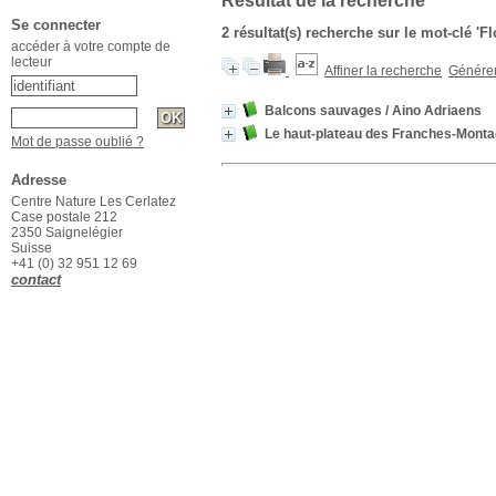
Résultat de la recherche
Se connecter
2 résultat(s) recherche sur le mot-clé 'Fl
accéder à votre compte de
lecteur
Affiner la recherche
Générer 
Balcons sauvages
/ Aino Adriaens
Le haut-plateau des Franches-Mont
Mot de passe oublié ?
Adresse
Centre Nature Les Cerlatez
Case postale 212
2350 Saignelégier
Suisse
+41 (0) 32 951 12 69
contact