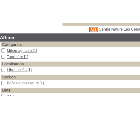
Centre Nature Les Cerla
Affiner
Catégories
Milieu agricole
[1]
Tourbière
[1]
Localisation
Libre accès
[1]
Section
Boîtes et classeurs
[1]
Date
0
[1]
Auteur
Krähenbühl
[1]