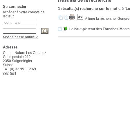
Résultat de la recherche
Se connecter
1 résultat(s) recherche sur le mot-clé '
accéder à votre compte de
lecteur
Affiner la recherche
Générer 
Le haut-plateau des Franches-Mont
Mot de passe oublié ?
Adresse
Centre Nature Les Cerlatez
Case postale 212
2350 Saignelégier
Suisse
+41 (0) 32 951 12 69
contact