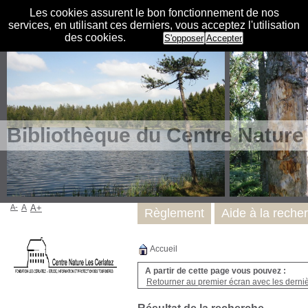
Les cookies assurent le bon fonctionnement de nos
services, en utilisant ces derniers, vous acceptez l'utilisation
des cookies.
S'opposer
Accepter
Bibliothèque du Centre Nature
A-
A
A+
Règlement
Aide à la reche
Accueil
A partir de cette page vous pouvez :
Retourner au premier écran avec les dernièr