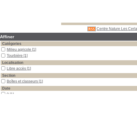
Centre Nature Les Cerla
Affiner
Catégories
Milieu agricole
[1]
Tourbière
[1]
Localisation
Libre accès
[1]
Section
Boîtes et classeurs
[1]
Date
0
[1]
Auteur
Krähenbühl
[1]