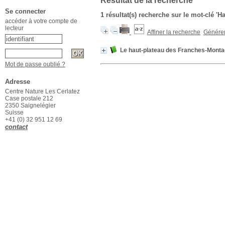
Résultat de la recherche
Se connecter
1 résultat(s) recherche sur le mot-clé 'H
accéder à votre compte de
lecteur
Affiner la recherche
Générer 
Le haut-plateau des Franches-Mont
Mot de passe oublié ?
Adresse
Centre Nature Les Cerlatez
Case postale 212
2350 Saignelégier
Suisse
+41 (0) 32 951 12 69
contact