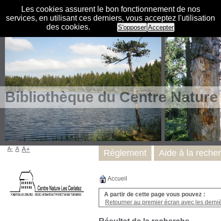
Les cookies assurent le bon fonctionnement de nos
services, en utilisant ces derniers, vous acceptez l'utilisation
des cookies.
S'opposer
Accepter
Bibliothèque du Centre Nature
A-
A
A+
Règlement
Aide à la reche
Accueil
A partir de cette page vous pouvez :
Retourner au premier écran avec les dernièr