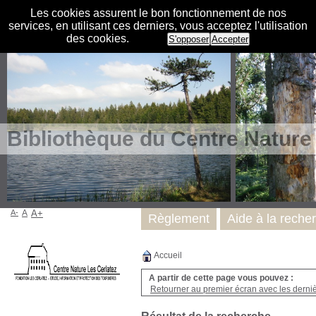
Les cookies assurent le bon fonctionnement de nos
services, en utilisant ces derniers, vous acceptez l'utilisation
des cookies.
S'opposer
Accepter
Bibliothèque du Centre Nature
A-
A
A+
Règlement
Aide à la reche
Accueil
A partir de cette page vous pouvez :
Retourner au premier écran avec les dernièr