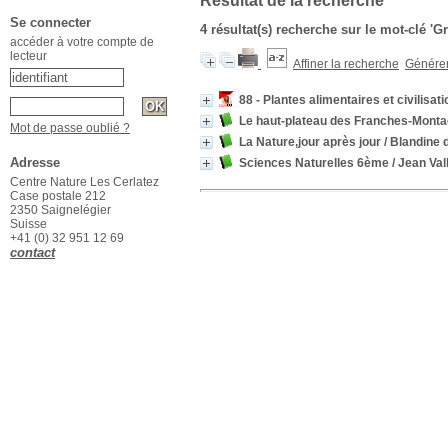
Résultat de la recherche
Se connecter
4 résultat(s) recherche sur le mot-clé '
accéder à votre compte de
lecteur
Affiner la recherche
Générer 
88 - Plantes alimentaires et civilisat
Le haut-plateau des Franches-Mont
Mot de passe oublié ?
La Nature,jour après jour
/ Blandine 
Adresse
Sciences Naturelles 6ème
/ Jean Val
Centre Nature Les Cerlatez
Case postale 212
2350 Saignelégier
Suisse
+41 (0) 32 951 12 69
contact