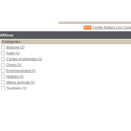
Centre Nature Les Cerla
Affiner
Catégories
Biologie
[2]
Autre
[1]
Contes et légendes
[1]
Divers
[1]
Environnement
[1]
Histoire
[1]
Milieu agricole
[1]
Tourbière
[1]
Localisation
Libre accès
[4]
Section
Boîtes et classeurs
[1]
Outils pédagogiques
[2]
Périodiques
[1]