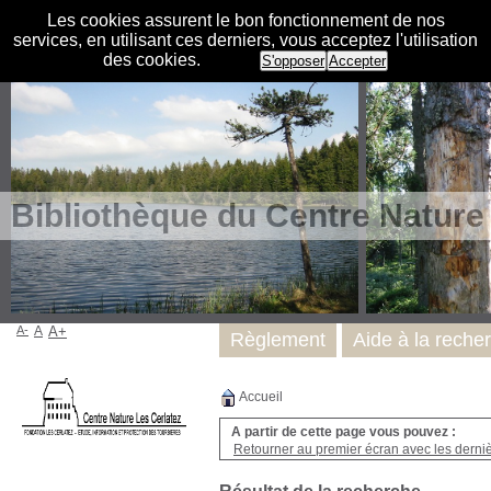
Les cookies assurent le bon fonctionnement de nos
services, en utilisant ces derniers, vous acceptez l'utilisation
des cookies.
S'opposer
Accepter
Bibliothèque du Centre Nature
A-
A
A+
Règlement
Aide à la reche
Accueil
A partir de cette page vous pouvez :
Retourner au premier écran avec les dernièr