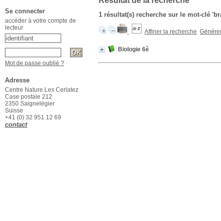
Résultat de la recherche
Se connecter
1 résultat(s) recherche sur le mot-clé 'b
accéder à votre compte de
lecteur
Affiner la recherche
Générer 
Biologie 6è
Mot de passe oublié ?
Adresse
Centre Nature Les Cerlatez
Case postale 212
2350 Saignelégier
Suisse
+41 (0) 32 951 12 69
contact