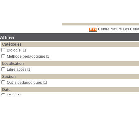
Centre Nature Les Cerla
Affiner
Catégories
Biologie
[1]
Méthode pédagogique
[1]
Localisation
Libre accès
[1]
Section
Outils pédagogiques
[1]
Date
1977
[1]