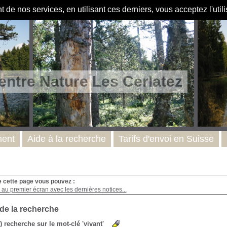
de nos services, en utilisant ces derniers, vous acceptez l'util
entre Nature Les Cerlatez
ent
Aide à la recherche
Tarifs d'envoi en Suisse
e cette page vous pouvez :
au premier écran avec les dernières notices...
 de la recherche
s) recherche sur le mot-clé 'vivant'