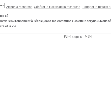
Affiner la recherche
Générer le flux rss de la recherche
Partager le résultat 
gie 6è
uvrir l'environnement à l'école, dans ma commune
/ Colette Kobrynski-Roussé
rre et la vie
page 1/1