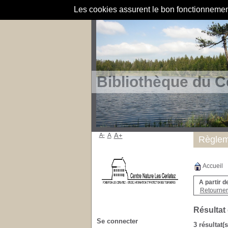
Les cookies assurent le bon fonctionnement 
Bibliothèque du C
A-
A
A+
Règlem
Accueil
A partir d
Retourner 
Résultat
Se connecter
3 résultat(