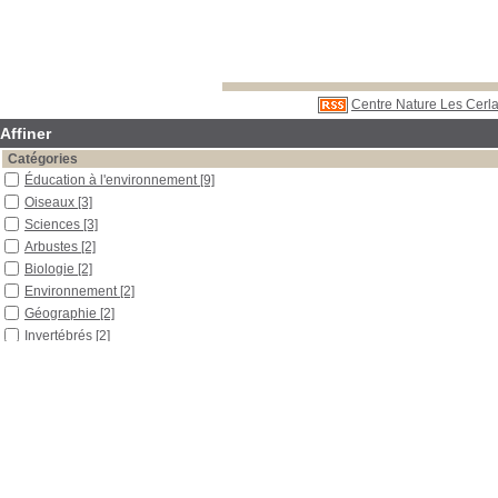
Centre Nature Les Cerla
Affiner
Catégories
Éducation à l'environnement
[9]
Oiseaux
[3]
Sciences
[3]
Arbustes
[2]
Biologie
[2]
Environnement
[2]
Géographie
[2]
Invertébrés
[2]
Matériel d'information
[2]
Méthode pédagogique
[2]
Outils pédagogiques
[2]
Recherche pédagogique
[2]
Tourbière
[2]
Arbres
[1]
Bas-marais
[1]