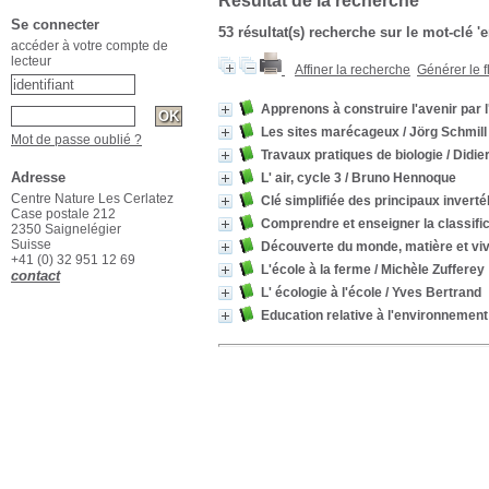
Résultat de la recherche
Se connecter
53 résultat(s) recherche sur le mot-clé 
accéder à votre compte de
lecteur
Affiner la recherche
Générer le f
Apprenons à construire l'avenir par
Les sites marécageux
/ Jörg Schmill
Mot de passe oublié ?
Travaux pratiques de biologie
/ Didie
Adresse
L' air, cycle 3
/ Bruno Hennoque
Centre Nature Les Cerlatez
Clé simplifiée des principaux inve
Case postale 212
Comprendre et enseigner la classific
2350 Saignelégier
Suisse
Découverte du monde, matière et vi
+41 (0) 32 951 12 69
L'école à la ferme
/ Michèle Zufferey
contact
L' écologie à l'école
/ Yves Bertrand
Education relative à l'environnement