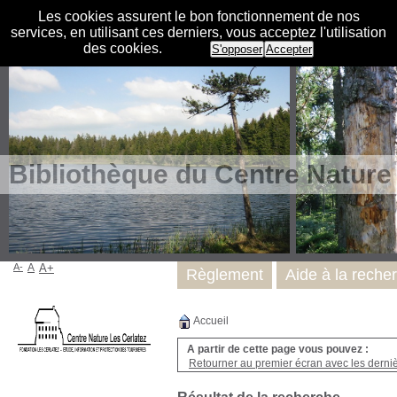
Les cookies assurent le bon fonctionnement de nos
services, en utilisant ces derniers, vous acceptez l'utilisation
des cookies.
S'opposer
Accepter
Bibliothèque du Centre Nature
A-
A
A+
Règlement
Aide à la reche
Accueil
A partir de cette page vous pouvez :
Retourner au premier écran avec les dernièr