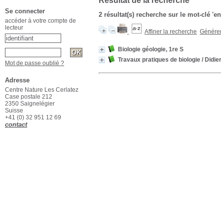
Résultat de la recherche
Se connecter
2 résultat(s) recherche sur le mot-clé '
accéder à votre compte de
lecteur
Affiner la recherche
Générer 
Biologie géologie, 1re S
Travaux pratiques de biologie
/ Didie
Mot de passe oublié ?
Adresse
Centre Nature Les Cerlatez
Case postale 212
2350 Saignelégier
Suisse
+41 (0) 32 951 12 69
contact