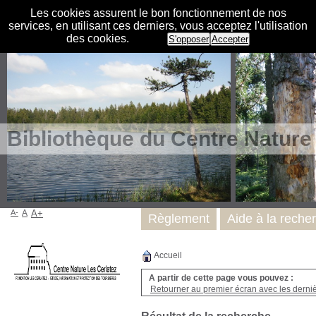
Les cookies assurent le bon fonctionnement de nos
services, en utilisant ces derniers, vous acceptez l'utilisation
des cookies.
S'opposer
Accepter
Bibliothèque du Centre Nature
A-
A
A+
Règlement
Aide à la reche
Accueil
A partir de cette page vous pouvez :
Retourner au premier écran avec les dernièr