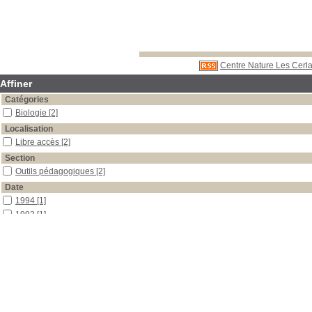
Centre Nature Les Cerla
Affiner
Catégories
Biologie
[2]
Localisation
Libre accès
[2]
Section
Outils pédagogiques
[2]
Date
1994
[1]
1993
[1]
Auteur
Pol
[1]