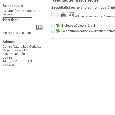
Résultat de la recherche
Se connecter
2 résultat(s) recherche sur le mot-clé 'in
accéder à votre compte de
lecteur
Affiner la recherche
Générer 
Biologie géologie, 1re S
La communication environnemental
Mot de passe oublié ?
Adresse
Centre Nature Les Cerlatez
Case postale 212
2350 Saignelégier
Suisse
+41 (0) 32 951 12 69
contact