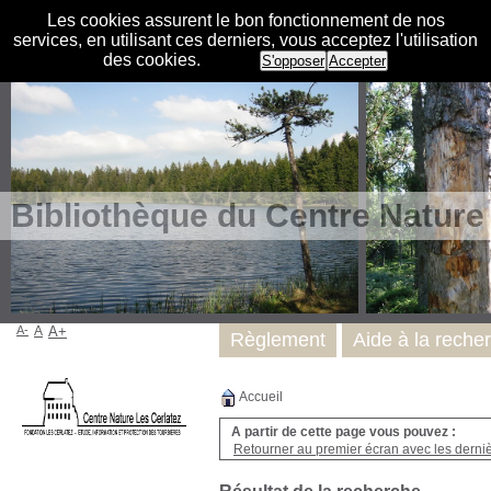
Les cookies assurent le bon fonctionnement de nos
services, en utilisant ces derniers, vous acceptez l'utilisation
des cookies.
S'opposer
Accepter
Bibliothèque du Centre Nature
A-
A
A+
Règlement
Aide à la reche
Accueil
A partir de cette page vous pouvez :
Retourner au premier écran avec les dernièr