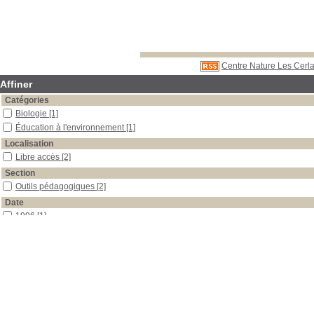
Centre Nature Les Cerla
Affiner
Catégories
Biologie
[1]
Éducation à l'environnement
[1]
Localisation
Libre accès
[2]
Section
Outils pédagogiques
[2]
Date
1996
[1]
1993
[1]
Auteur
Vigneron
[1]