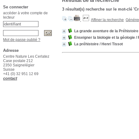
Résultat de la recherche
Se connecter
3 résultat(s) recherche sur le mot-clé '
accéder à votre compte de
lecteur
Affiner la recherche
Générer 
La grande aventure de la Préhistoire
Enseigner la biologie et la géologie
/ 
Mot de passe oublié ?
La préhistoire
/ Henri Tissot
Adresse
Centre Nature Les Cerlatez
Case postale 212
2350 Saignelégier
Suisse
+41 (0) 32 951 12 69
contact