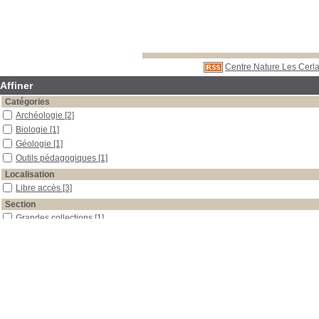
Centre Nature Les Cerla
Affiner
Catégories
Archéologie
[2]
Biologie
[1]
Géologie
[1]
Outils pédagogiques
[1]
Localisation
Libre accès
[3]
Section
Grandes collections
[1]
Outils pédagogiques
[2]
Date
1996
[1]
1975
[1]
0
[1]
Auteur