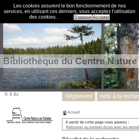
Les cookies assurent le bon fonctionnement de nos
services, en utilisant ces derniers, vous acceptez l'utilisation
des cookies.
S'opposer
Accepter
Bibliothèque du Centre Nature
A-
A
A+
Règlement
Aide à la reche
Accueil
A partir de cette page vous pouvez :
Retourner au premier écran avec les dernièr