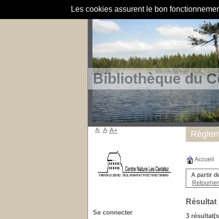
Les cookies assurent le bon fonctionnement 
Bibliothèque du C
A-
A
A+
Règlem
Accueil
A partir d
Retourner 
Résultat
Se connecter
3 résultat(