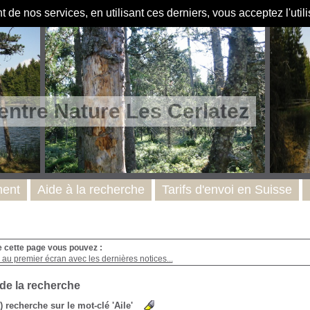
de nos services, en utilisant ces derniers, vous acceptez l'util
entre Nature Les Cerlatez
ent
Aide à la recherche
Tarifs d'envoi en Suisse
e cette page vous pouvez :
au premier écran avec les dernières notices...
 de la recherche
s) recherche sur le mot-clé 'Aile'