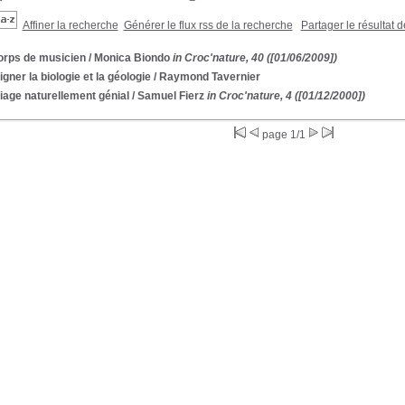
Affiner la recherche
Générer le flux rss de la recherche
Partager le résultat 
orps de musicien
/ Monica Biondo
in Croc'nature, 40 ([01/06/2009])
gner la biologie et la géologie
/ Raymond Tavernier
iage naturellement génial
/ Samuel Fierz
in Croc'nature, 4 ([01/12/2000])
page 1/1