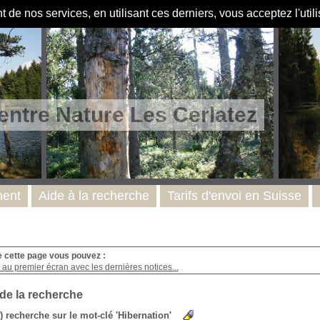
de nos services, en utilisant ces derniers, vous acceptez l'util
entre Nature Les Cerlatez
ent
Aide à la recherche
Tarifs d'envoi en Suisse
e cette page vous pouvez :
au premier écran avec les dernières notices...
 de la recherche
s) recherche sur le mot-clé 'Hibernation'