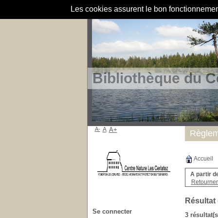
Les cookies assurent le bon fonctionnement 
Bibliothèque du C
A-
A
A+
Règlem
Accueil
A partir d
Retourner 
Résultat
Se connecter
3 résultat(