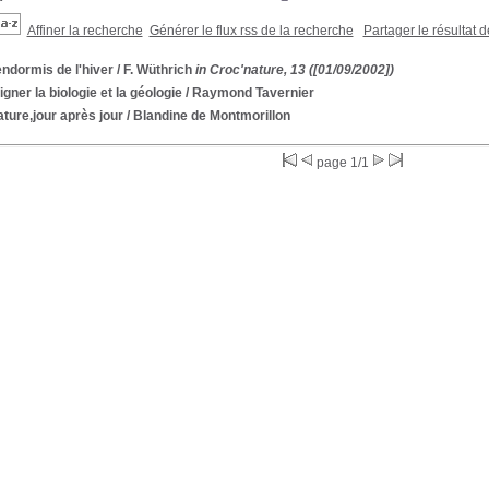
Affiner la recherche
Générer le flux rss de la recherche
Partager le résultat 
ndormis de l'hiver
/ F. Wüthrich
in Croc'nature, 13 ([01/09/2002])
gner la biologie et la géologie
/ Raymond Tavernier
ture,jour après jour
/ Blandine de Montmorillon
page 1/1