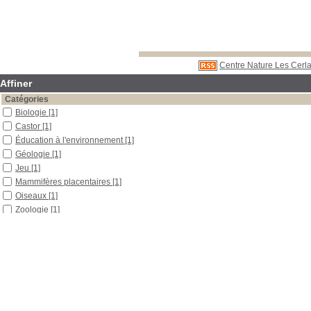
Centre Nature Les Cerla
Affiner
Catégories
Biologie
[1]
Castor
[1]
Éducation à l'environnement
[1]
Géologie
[1]
Jeu
[1]
Mammifères placentaires
[1]
Oiseaux
[1]
Zoologie
[1]
Localisation
Libre accès
[4]
Réserve
[1]
Section
Documentaires
[1]
Outils pédagogiques
[2]
Périodiques
[1]