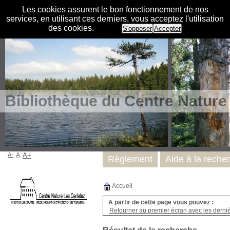
Les cookies assurent le bon fonctionnement de nos
services, en utilisant ces derniers, vous acceptez l'utilisation
des cookies.
S'opposer
Accepter
Bibliothèque du Centre Nature
A-
A
A+
Règlement
Aide à la reche
Accueil
A partir de cette page vous pouvez :
Retourner au premier écran avec les dernièr