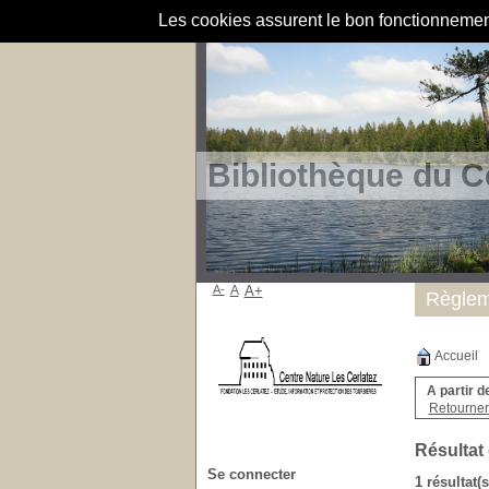
Les cookies assurent le bon fonctionnement 
Bibliothèque du C
A-
A
A+
Règlem
Accueil
A partir d
Retourner 
Résultat
Se connecter
1 résultat(