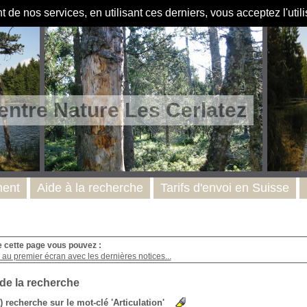
de nos services, en utilisant ces derniers, vous acceptez l'util
entre Nature Les Cerlatez
ent
Aide à la recherche
Tarifs d'envoi en Suisse
e cette page vous pouvez :
au premier écran avec les dernières notices...
 de la recherche
s) recherche sur le mot-clé 'Articulation'