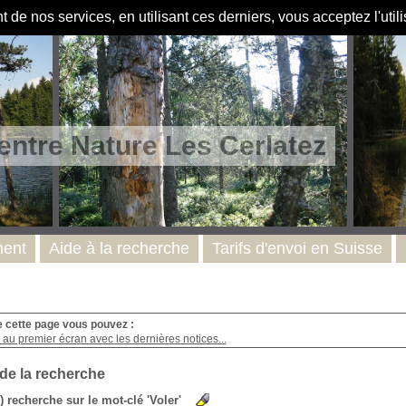
de nos services, en utilisant ces derniers, vous acceptez l'util
entre Nature Les Cerlatez
ent
Aide à la recherche
Tarifs d'envoi en Suisse
e cette page vous pouvez :
au premier écran avec les dernières notices...
 de la recherche
s) recherche sur le mot-clé 'Voler'