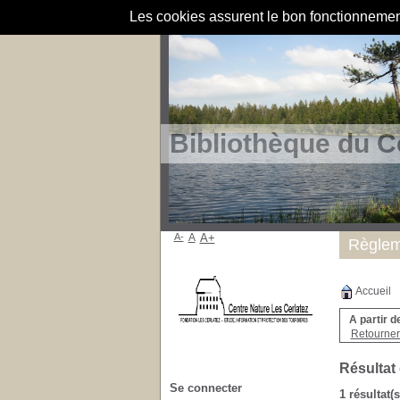
Les cookies assurent le bon fonctionnement 
Bibliothèque du C
A-
A
A+
Règlem
Accueil
A partir d
Retourner 
Résultat
Se connecter
1 résultat(