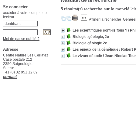
Résultat de la recherche
Se connecter
5 résultat(s) recherche sur le mot-clé 'c
accéder à votre compte de
lecteur
Affiner la recherche
Générer 
Les scientifiques sont-ils fous ?
/ Phi
Biologie, géologie, 2e
Mot de passe oublié ?
Biologie géologie 2e
Adresse
Les enjeux de la génétique
/ Robert 
Centre Nature Les Cerlatez
Le vivant décodé
/ Jean-Nicolas Tour
Case postale 212
2350 Saignelégier
Suisse
+41 (0) 32 951 12 69
contact