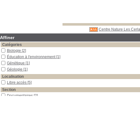
Centre Nature Les Cerla
Affiner
Catégories
Biologie
[2]
Éducation à l'environnement
[1]
Génétique
[1]
Géologie
[1]
Localisation
Libre accès
[5]
Section
Documentaires
[2]
Outils pédagogiques
[3]
Date
2005
[1]
2004
[1]
2002
[1]
1991
[1]