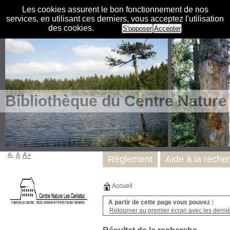
Les cookies assurent le bon fonctionnement de nos
services, en utilisant ces derniers, vous acceptez l'utilisation
des cookies.
S'opposer
Accepter
Bibliothèque du Centre Nature
A-
A
A+
Règlement
Aide à la reche
Accueil
A partir de cette page vous pouvez :
Retourner au premier écran avec les dernièr