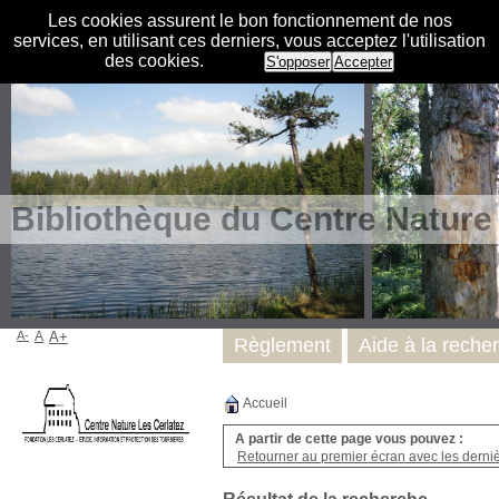
Les cookies assurent le bon fonctionnement de nos
services, en utilisant ces derniers, vous acceptez l'utilisation
des cookies.
S'opposer
Accepter
Bibliothèque du Centre Nature
A-
A
A+
Règlement
Aide à la reche
Accueil
A partir de cette page vous pouvez :
Retourner au premier écran avec les dernièr