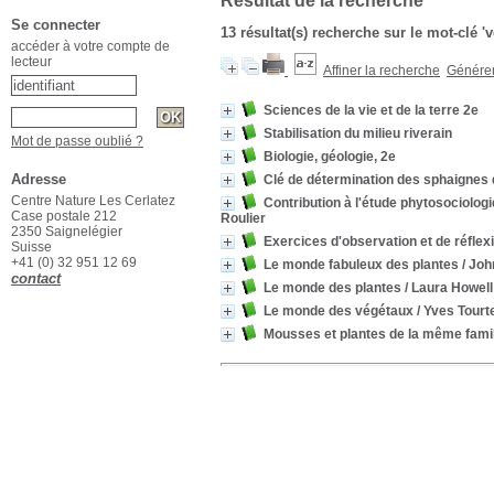
Résultat de la recherche
Se connecter
13 résultat(s) recherche sur le mot-clé '
accéder à votre compte de
lecteur
Affiner la recherche
Générer 
Sciences de la vie et de la terre 2e
Stabilisation du milieu riverain
Mot de passe oublié ?
Biologie, géologie, 2e
Adresse
Clé de détermination des sphaignes
Centre Nature Les Cerlatez
Contribution à l'étude phytosociolo
Case postale 212
Roulier
2350 Saignelégier
Exercices d'observation et de réflex
Suisse
+41 (0) 32 951 12 69
Le monde fabuleux des plantes
/ Joh
contact
Le monde des plantes
/ Laura Howell
Le monde des végétaux
/ Yves Tourt
Mousses et plantes de la même fami