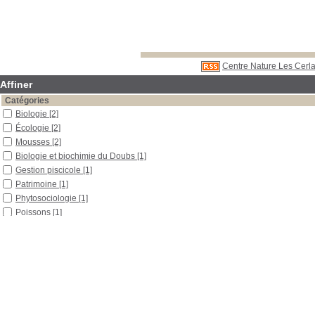
Centre Nature Les Cerla
Affiner
Catégories
Biologie
[2]
Écologie
[2]
Mousses
[2]
Biologie et biochimie du Doubs
[1]
Gestion piscicole
[1]
Patrimoine
[1]
Phytosociologie
[1]
Poissons
[1]
Rivière
[1]
Tourbière
[1]
Localisation
Libre accès
[13]
Section
Boîtes et classeurs
[6]
Documentaires
[4]