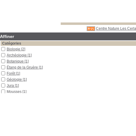
Centre Nature Les Cerla
Affiner
Catégories
Biologie
[2]
Archéologie
[1]
Botanique
[1]
Étang de la Gruère
[1]
Forêt
[1]
Géologie
[1]
Jura
[1]
Mousses
[1]
Tourbière
[1]
Zoologie
[1]
Localisation
Libre accès
[7]
Section
Boîtes et classeurs
[1]
Outils pédagogiques
[4]