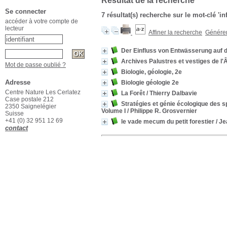
Résultat de la recherche
Se connecter
7 résultat(s) recherche sur le mot-clé 'i
accéder à votre compte de
lecteur
Affiner la recherche
Générer 
Der Einfluss von Entwässerung auf
Archives Palustres et vestiges de l'
Mot de passe oublié ?
Biologie, géologie, 2e
Adresse
Biologie géologie 2e
Centre Nature Les Cerlatez
La Forêt
/ Thierry Dalbavie
Case postale 212
Stratégies et génie écologique des 
2350 Saignelégier
Volume I
/ Philippe R. Grosvernier
Suisse
+41 (0) 32 951 12 69
le vade mecum du petit forestier
/ Je
contact