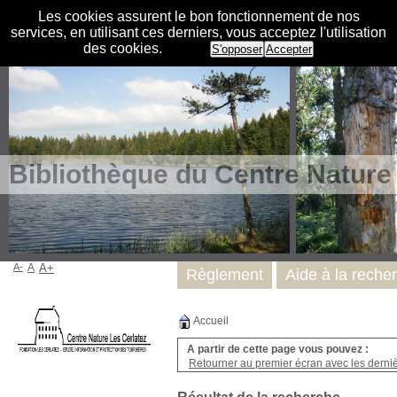
Les cookies assurent le bon fonctionnement de nos
services, en utilisant ces derniers, vous acceptez l'utilisation
des cookies.
S'opposer
Accepter
Bibliothèque du Centre Nature
A-
A
A+
Règlement
Aide à la reche
Accueil
A partir de cette page vous pouvez :
Retourner au premier écran avec les dernièr