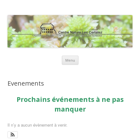
Centre Nature Les Cerlatez
Education à l'environnement et au développement durable
Aller
Menu
au
contenu
Evenements
Prochains événements à ne pas
manquer
Il n’y a aucun évènement à venir.