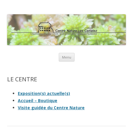
Centre Nature Les Cerlatez
Education à l'environnement et au développement durable
Aller
Menu
au
contenu
LE CENTRE
Exposition(s) actuelle(s)
Accueil – Boutique
Visite guidée du Centre Nature