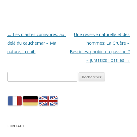
N
←
Les plantes carnivores: au-
Une réserve naturelle et des
a
delà du cauchemar – Ma
hommes: La Gruère –
v
nature, la nuit.
Bestioles: phobie ou passion ?
i
– Jurassics Fossiles
→
g
Rechercher :
a
t
i
o
n
d
CONTACT
e