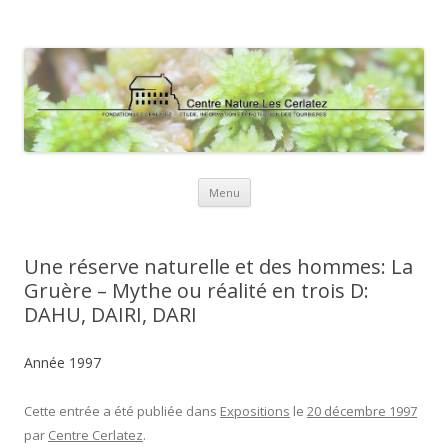
Centre Nature Les Cerlatez
Education à l'environnement et au développement durable
Aller
Menu
au
contenu
Une réserve naturelle et des hommes: La
Gruère – Mythe ou réalité en trois D:
DAHU, DAIRI, DARI
Année 1997
Cette entrée a été publiée dans
Expositions
le
20 décembre 1997
par
Centre Cerlatez
.