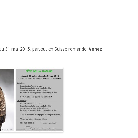
EIL – BOUTIQUE
SORTIES SCOLAIRES
RÉSERVE NATURELLE DE LA
GRUÈRE
TE GUIDÉE DU CENTRE
FÊTE D’ANNIVERSAIRE
RE
VISITE DE L’ÉTANG DE LA 
RANDONNÉES
VISITE DE ÉTANG DE LA GRUÈRE
9 au 31 mai 2015, partout en Suisse romande.
Venez