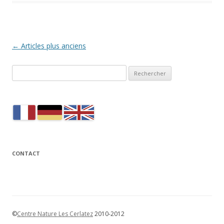
N
←
Articles plus anciens
a
Rechercher :
v
i
g
a
t
i
CONTACT
o
n
d
e
s
©
Centre Nature Les Cerlatez
2010-2012