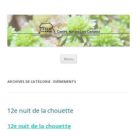
Centre Nature Les Cerlatez
Education à l'environnement et au développement durable
Aller
Menu
au
contenu
ARCHIVES DE CATÉGORIE :
EVÉNEMENTS
12e nuit de la chouette
12e nuit de la chouette