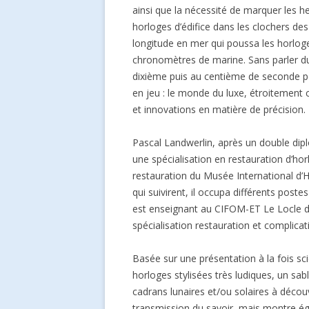
ainsi que la nécessité de marquer les he
horloges d’édifice dans les clochers des
longitude en mer qui poussa les horlog
chronomètres de marine. Sans parler 
dixième puis au centième de seconde p
en jeu : le monde du luxe, étroitement 
et innovations en matière de précision.
Pascal Landwerlin, après un double di
une spécialisation en restauration d’ho
restauration du Musée International d’
qui suivirent, il occupa différents poste
est enseignant au CIFOM-ET Le Locle da
spécialisation restauration et complicat
Basée sur une présentation à la fois 
horloges stylisées très ludiques, un sa
cadrans lunaires et/ou solaires à découv
transmission du savoir, mais montre ég