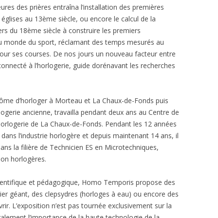
ures des prières entraîna l’installation des premières
 églises au 13ème siècle, ou encore le calcul de la
ers du 18ème siècle à construire les premiers
du monde du sport, réclamant des temps mesurés au
our ses courses. De nos jours un nouveau facteur entre
connecté à l’horlogerie, guide dorénavant les recherches
plôme d’horloger à Morteau et La Chaux-de-Fonds puis
rlogerie ancienne, travailla pendant deux ans au Centre de
Horlogerie de La Chaux-de-Fonds. Pendant les 12 années
s dans l’industrie horlogère et depuis maintenant 14 ans, il
ns la filière de Technicien ES en Microtechniques,
ion horlogères.
scientifique et pédagogique, Homo Temporis propose des
blier géant, des clepsydres (horloges à eau) ou encore des
rir. L’exposition n’est pas tournée exclusivement sur la
alement l’importance de la haute technologie de la