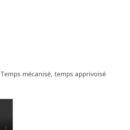
EIL – BOUTIQUE
SORTIES SCOLAIRES
RÉSERVE NATURELLE DE LA
GRUÈRE
TE GUIDÉE DU CENTRE
FÊTE D’ANNIVERSAIRE
RE
VISITE DE L’ÉTANG DE LA 
RANDONNÉES
VISITE DE ÉTANG DE LA GRUÈRE
« Temps mécanisé, temps apprivoisé