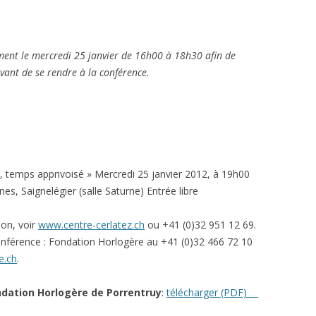
ement le mercredi 25 janvier de 16h00 à 18h30 afin de
vant de se rendre à la conférence.
 temps apprivoisé » Mercredi 25 janvier 2012, à 19h00
s, Saignelégier (salle Saturne) Entrée libre
ion, voir
www.centre-cerlatez.ch
ou +41 (0)32 951 12 69.
onférence : Fondation Horlogère au +41 (0)32 466 72 10
e.ch
.
ndation Horlogère de Porrentruy
:
télécharger (PDF)
Watch Full Movie Online